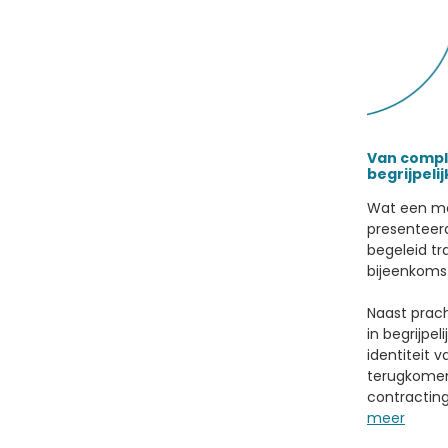
Van compl
begrijpelij
Wat een m
presenteer
begeleid tr
bijeenkoms
Naast prac
in begrijpel
identiteit v
terugkomen
contractin
meer