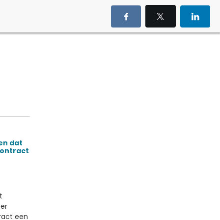
en dat
contract
t
ser
tract een