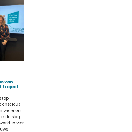
es van
f traject
 stap
conscious
en we je om
an de slag
werkt in vier
euwe,