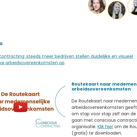
a
ontracting: steeds meer bedrijven stellen duidelijke en visueel
ijke arbeidsovereenkomsten op
Routekaart naar
medemens
arbeidsovereenkomsten
De Routekaart naar medemens
arbeidsovereenkomsten geeft
om stap voor stap zelf aan de 
gaan met conscious contracti
organisatie.
Klik hier
om de Rou
(gratis) te downloaden.