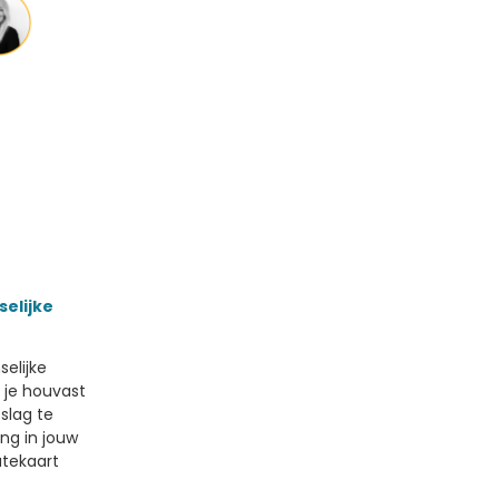
elijke
elijke
 je houvast
slag te
ng in jouw
tekaart