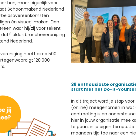
Voor hen, maar eigenlijk voor
gaat Schoonmakend Nederland
rbeidsovereenkomsten
igen én visueel maken. Dan
ereen waar hij/zij voor tekent.
 dat!" aldus branchevereniging
end Nederland.
vereniging heeft circa 500
ertegenwoordigt 120.000
rs.
38 enthousiaste organisati
start met het Do-It-Yoursel
In dit traject word je stap voor
(online) meegenomen in wat 
contracting is en ondersteun
hier in jouw organisatie mee a
te gaan, in je eigen tempo. Je 
maanden tijd toe naar een ni