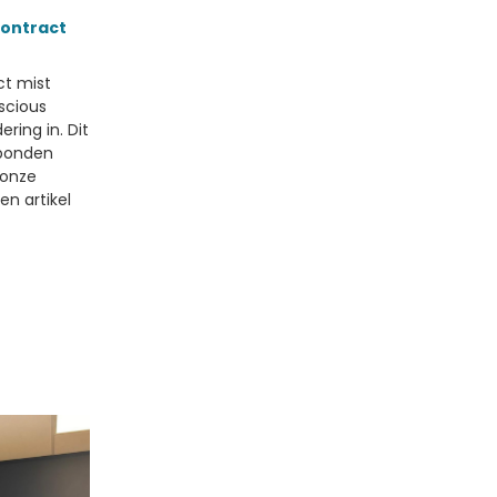
contract
ct mist
scious
ring in. Dit
rbonden
onze
en artikel