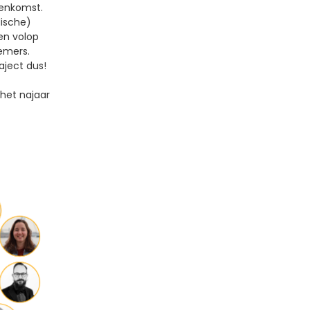
enkomst.
idische)
en volop
nemers.
aject dus!
 het najaar