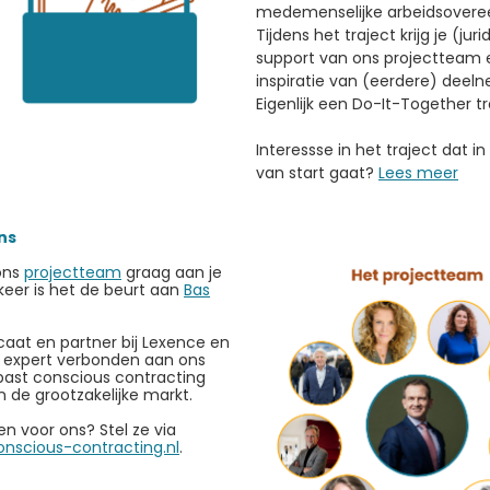
medemenselijke arbeidsovere
Tijdens het traject krijg je (jur
support van ons projectteam 
inspiratie van (eerdere) deel
Eigenlijk een Do-It-Together tr
Interessse in het traject dat in
van start gaat?
Lees meer
ns
 ons
projectteam
graag aan je
keer is het de beurt aan
Bas
caat en partner bij Lexence en
ch expert verbonden aan ons
j past conscious contracting
in de grootzakelijke markt.
en voor ons? Stel ze via
nscious-contracting.nl
.