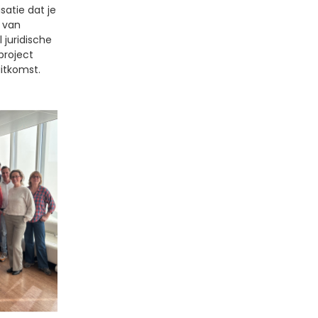
satie dat je
s van
 juridische
project
itkomst.