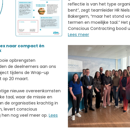
reflectie is van het type organi
bent”, zegt teamleider HR Niel
Bakergem, “maar het stond vol
termen en moeilijke taal.” Het 
Conscious Contracting bood u
Lees meer
ex naar compact én
k
ooie opbrengsten
den de deelnemers aan ons
aject tijdens de Wrap-up
t op 20 maart.
htige nieuwe overeenkomsten
ijke taal, waar de missie en
an de organisaties krachtig in
, levert conscious
g hen nog veel meer op.
Lees