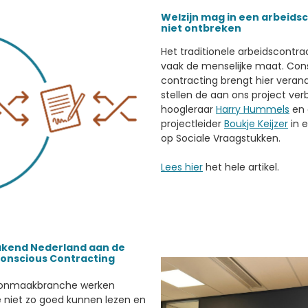
Welzijn mag in een arbeids
niet ontbreken
Het traditionele arbeidscontra
vaak de menselijke maat. Con
contracting brengt hier verande
stellen de aan ons project ve
hoogleraar
Harry Hummels
en 
projectleider
Boukje Keijzer
in e
op Sociale Vraagstukken.
Lees hier
het hele artikel.
kend Nederland aan de
Conscious Contracting
oonmaakbranche werken
 niet zo goed kunnen lezen en