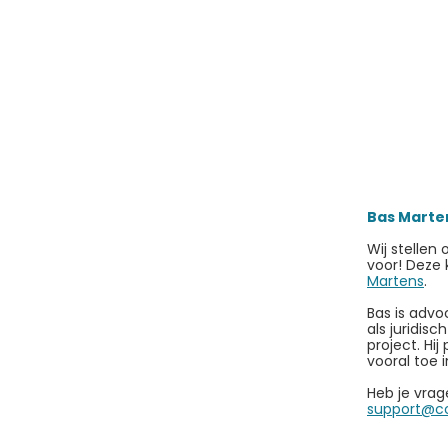
Bas Marte
Wij stellen
voor! Deze 
Martens
.
Bas is advo
als juridis
project. Hi
vooral toe 
Heb je vrag
support@co